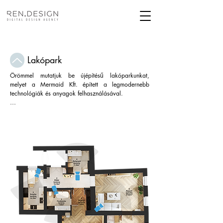
Lakópark
Örömmel mutatjuk be újépítésű lakóparkunkat, 
melyet a Mermaid Kft. épített a legmodernebb 
technológiák és anyagok felhasználásával.

Az ingatlanok kiváló minőségűek, és a legújabb 
szabványoknak megfelelően készültek. Minden lakás 
kényelmes, tágas, és modern berendezéssel 
rendelkezik.

Az épületek körül bőséges zöldterületek találhatók, 
és a környéken számos szolgáltatás áll 
rendelkezésre, így Ön biztosan megtalálja a 
számára legmegfelelőbb lakást.

Ne habozzon, és látogasson el hozzánk a Mermaid 
Kft. új lakóparkjába, ahol álmai otthonát találhatja 
meg!